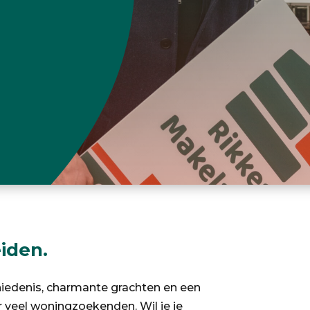
iden.
hiedenis, charmante grachten en een
or veel woningzoekenden. Wil je je