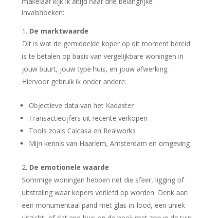
makelaar kijk ik altijd naar drie belangrijke
invalshoeken:
De marktwaarde
Dit is wat de gemiddelde koper op dit moment bereid
is te betalen op basis van vergelijkbare woningen in
jouw buurt, jouw type huis, en jouw afwerking.
Hiervoor gebruik ik onder andere:
Objectieve data van het Kadaster
Transactiecijfers uit recente verkopen
Tools zoals Calcasa en Realworks
Mijn kennis van Haarlem, Amsterdam en omgeving
De emotionele waarde
Sommige woningen hebben net die sfeer, ligging of
uitstraling waar kopers verliefd op worden. Denk aan
een monumentaal pand met glas-in-lood, een uniek
uitzicht, of dat ene huis op de hoek met zon in de tuin