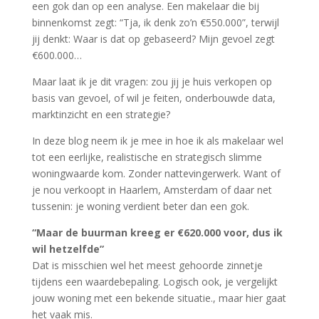
een gok dan op een analyse. Een makelaar die bij
binnenkomst zegt: “Tja, ik denk zo’n €550.000”, terwijl
jij denkt: Waar is dat op gebaseerd? Mijn gevoel zegt
€600.000…
Maar laat ik je dit vragen: zou jij je huis verkopen op
basis van gevoel, of wil je feiten, onderbouwde data,
marktinzicht en een strategie?
In deze blog neem ik je mee in hoe ik als makelaar wel
tot een eerlijke, realistische en strategisch slimme
woningwaarde kom. Zonder nattevingerwerk. Want of
je nou verkoopt in Haarlem, Amsterdam of daar net
tussenin: je woning verdient beter dan een gok.
“Maar de buurman kreeg er €620.000 voor, dus ik
wil hetzelfde”
Dat is misschien wel het meest gehoorde zinnetje
tijdens een waardebepaling. Logisch ook, je vergelijkt
jouw woning met een bekende situatie., maar hier gaat
het vaak mis.