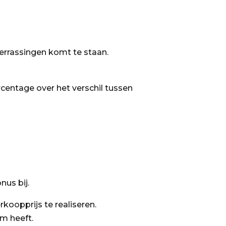
r verrassingen komt te staan.
rcentage over het verschil tussen
us bij.
koopprijs te realiseren.
m heeft.