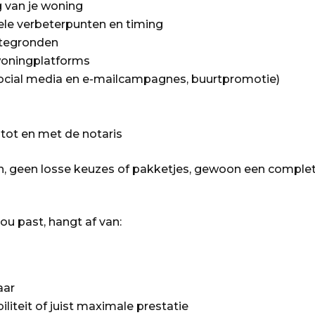
g van je woning
ele verbeterpunten en timing
ttegronden
woningplatforms
ocial media en e-mailcampagnes, buurtpromotie)
 tot en met de notaris
en, geen losse keuzes of pakketjes, gewoon een complete
 jou past, hangt af van:
aar
iliteit of juist maximale prestatie