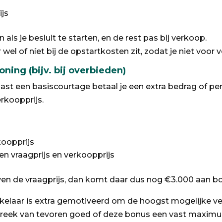
ijs
n als je besluit te starten, en de rest pas bij verkoop.
er wel of níet bij de opstartkosten zit, zodat je niet voo
ning (bijv. bij overbieden)
aast een basiscourtage betaal je een extra bedrag of pe
erkoopprijs.
koopprijs
en vraagprijs en verkoopprijs
en de vraagprijs, dan komt daar dus nog €3.000 aan bon
kelaar is extra gemotiveerd om de hoogst mogelijke ver
spreek van tevoren goed of deze bonus een vast maximu