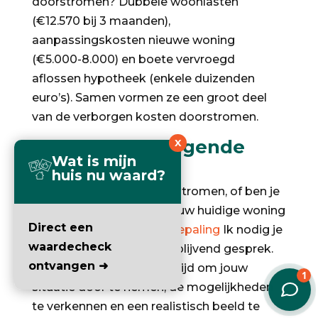
doorstromen? Dubbele woonlasten
(€12.570 bij 3 maanden),
aanpassingskosten nieuwe woning
(€5.000-8.000) en boete vervroegd
aflossen hypotheek (enkele duizenden
euro’s). Samen vormen ze een groot deel
van de verborgen kosten doorstromen.
Klaar om de volgende
X
Wat is mijn
stap te zetten?
huis nu waard?
Overweeg je om door te stromen, of ben je
gewoon benieuwd wat jouw huidige woning
Direct een
waard is?
Gratis waardebepaling
Ik nodig je
waardecheck
van harte uit voor een vrijblijvend gesprek.
ontvangen ➜
We nemen dan rustig de tijd om jouw
situatie door te nemen, de mogelijkheden
te verkennen en een realistisch beeld te