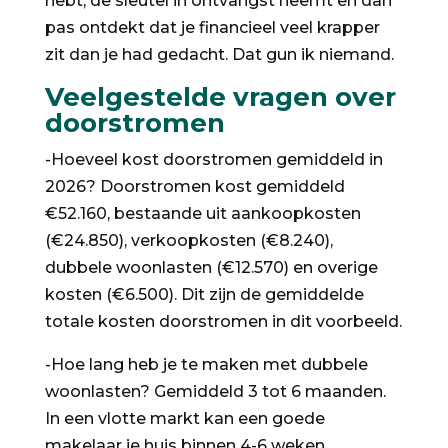
hebt, de sleutel in ontvangst neemt en dan
pas ontdekt dat je financieel veel krapper
zit dan je had gedacht. Dat gun ik niemand.
Veelgestelde vragen over
doorstromen
-Hoeveel kost doorstromen gemiddeld in
2026? Doorstromen kost gemiddeld
€52.160, bestaande uit aankoopkosten
(€24.850), verkoopkosten (€8.240),
dubbele woonlasten (€12.570) en overige
kosten (€6.500). Dit zijn de gemiddelde
totale kosten doorstromen in dit voorbeeld.
-Hoe lang heb je te maken met dubbele
woonlasten? Gemiddeld
3
tot
6
maanden.
In een vlotte markt kan een goede
makelaar je huis binnen
4
-6
weken