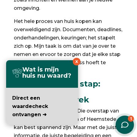
omgeving.
Het hele proces van huis kopen kan
overweldigend zijn. Documenten, deadlines,
onderhandelingen, keuringen; het stapelt
zich op. Mijn taak is om dat van je over te
nemen en ervoor te zorgen dat je elke stap
X
begrijpt maar niet alle stress hoeft te
Wat is mijn
dragen.
huis nu waard?
Jouw volgende stap:
vrijblijvend
oriëntatiegesprek
Direct een
waardecheck
Dus, ben je er klaar voor? Die overstap van
ontvangen ➜
Amsterdam naar Haarlem of Heemstede
kan best spannend zijn. Maar met de juiste
informatie, de juiste begeleiding en een