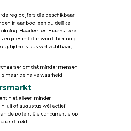
de regiocijfers die beschikbaar
ingen in aanbod, een duidelijke
verruiming: Haarlem en Heemstede
js en presentatie, wordt hier nog
optijden is dus wel zichtbaar,
og schaarser omdat minder mensen
t is maar de halve waarheid.
ersmarkt
ent niet alleen minder
 juli of augustus wél actief
van de potentiële concurrentie op
 eind trekt.