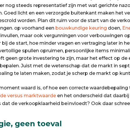
er nog steeds representatief zijn met wat gerichte nazo
n. Goed licht en een verzorgde buitenkant maken het ver
escrold worden. Plan dit ruim voor de start van de verko
engen. op voorhand een
bouwkundige keuring
doen,
Ene
invullen, maar ook vergunningen voor verbouwingen o
r bij de start, hoe minder vragen en vertraging later in h
 Overtollige spullen opruimen, persoonlijke items minima
t geen grote investering te zijn, maar het effect op de e
en bepalen. Juist met de wetenschap dat de markt in sep
aling te laten maken, zodat je scherp de markt op kunt
t moment waard is, of hoe een correcte waardebepaling
e versus marktwaarde
en het onderscheid dat daarbij b
rs dat de verkoopklaarheid beïnvloedt? Ook daar schreef 
gie, geen toeval