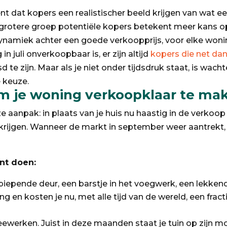
at kopers een realistischer beeld krijgen van wat een ee
n grotere groep potentiële kopers betekent meer kans 
dynamiek achter een goede verkoopprijs, voor elke woni
n juli onverkoopbaar is, er zijn altijd
kopers die net dan
d te zijn. Maar als je niet onder tijdsdruk staat, is wac
 keuze.
m je woning verkoopklaar te ma
ze aanpak: in plaats van je huis nu haastig in de verkoop
ijgen. Wanneer de markt in september weer aantrekt, st
nt doen:
piepende deur, een barstje in het voegwerk, een lekkende
ng en kosten je nu, met alle tijd van de wereld, een frac
ewerken. Juist in deze maanden staat je tuin op zijn mo