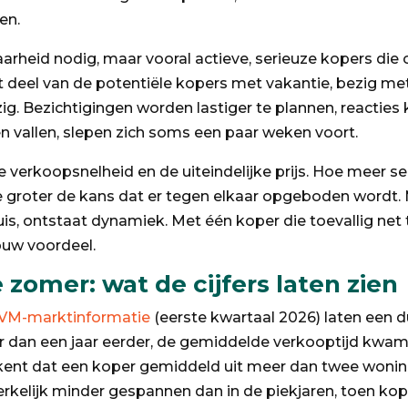
en.
baarheid nodig, maar vooral actieve, serieuze kopers d
oot deel van de potentiële kopers met vakantie, bezig met d
g. Bezichtigingen worden lastiger te plannen, reacties
 vallen, slepen zich soms een paar weken voort.
de verkoopsnelheid en de uiteindelijke prijs. Hoe meer s
e groter de kans dat er tegen elkaar opgeboden wordt. 
 huis, ontstaat dynamiek. Met één koper die toevallig net
ouw voordeel.
zomer: wat de cijfers laten zien
VM-marktinformatie
(eerste kwartaal 2026) laten een du
 dan een jaar eerder, de gemiddelde verkooptijd kwam 
tekent dat een koper gemiddeld uit meer dan twee woni
erkelijk minder gespannen dan in de piekjaren, toen ko