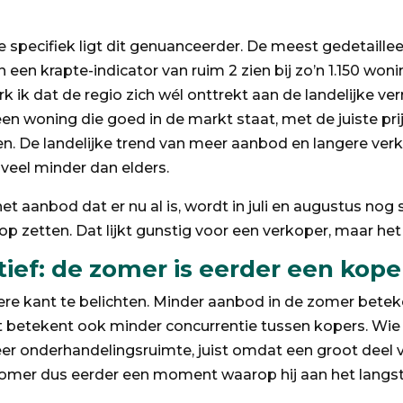
pecifiek ligt dit genuanceerder. De meest gedetailleer
n een krapte-indicator van ruim 2 zien bij zo’n 1.150 won
rk ik dat de regio zich wél onttrekt aan de landelijke 
en woning die goed in de markt staat, met de juiste pri
n. De landelijke trend van meer aanbod en langere verko
 veel minder dan elders.
et aanbod dat er nu al is, wordt in juli en augustus n
oop zetten. Dat lijkt gunstig voor een verkoper, maar he
ief: de zomer is eerder een kop
ere kant te belichten. Minder aanbod in de zomer betek
 betekent ook minder concurrentie tussen kopers. Wie in
er onderhandelingsruimte, juist omdat een groot deel 
 zomer dus eerder een moment waarop hij aan het langste